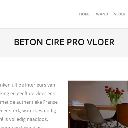
HOME
WAND
VLOER
BETON CIRE PRO VLOER
nken uit de interieurs van
rking en geeft de vloer een
t met de authentieke Franse
 zeer sterk, waterbestendig
ré is volledig naadloos,
 voor een levendige