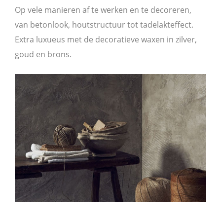
Op vele manieren af te werken en te decoreren,
van betonlook, houtstructuur tot tadelakteffect.
Extra luxueus met de decoratieve waxen in zilver,
goud en brons.